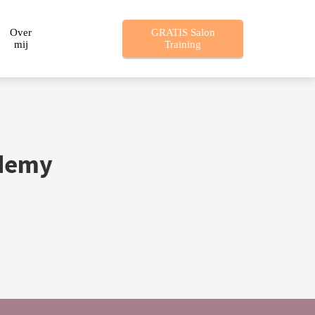
Over
GRATIS Salon
mij
Training
ademy