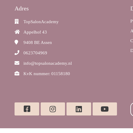
Adres
P
TopSalonAcademy
A
Appelhof 43
C
9408 BE
Assen
D
0623704969
info@topsalonacademy.nl
KvK nummer: 01158180