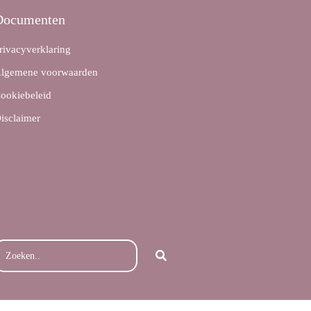
Documenten
rivacyverklaring
lgemene voorwaarden
ookiebeleid
isclaimer